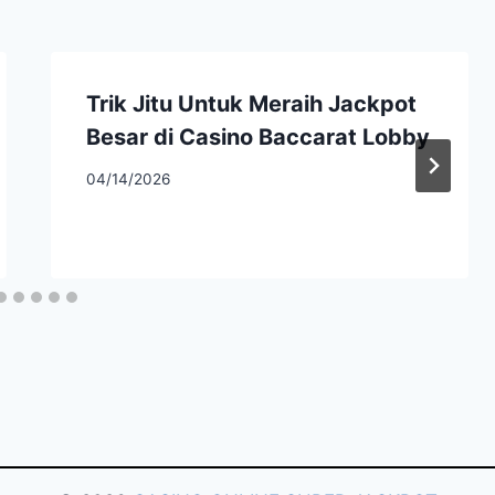
Trik Jitu Untuk Meraih Jackpot
Besar di Casino Baccarat Lobby
04/14/2026