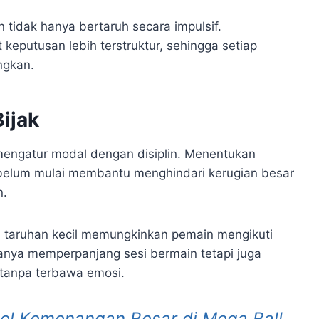
idak hanya bertaruh secara impulsif.
putusan lebih terstruktur, sehingga setiap
ngkan.
ijak
mengatur modal dengan disiplin. Menentukan
ebelum mulai membantu menghindari kerugian besar
n.
a taruhan kecil memungkinkan pemain mengikuti
hanya memperpanjang sesi bermain tetapi juga
 tanpa terbawa emosi.
ol Kemenangan Besar di Mega Ball