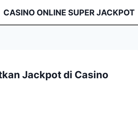
CASINO ONLINE SUPER JACKPOT
kan Jackpot di Casino