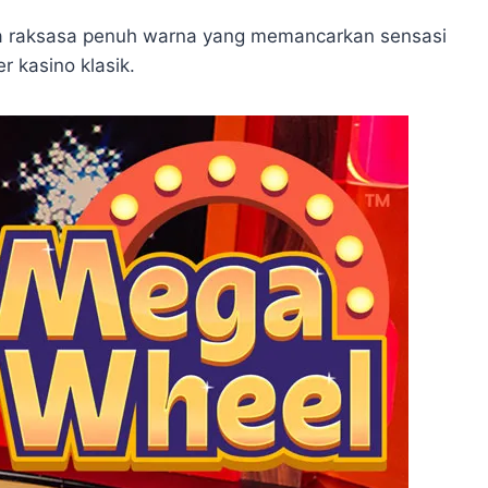
 raksasa penuh warna yang memancarkan sensasi
 kasino klasik.