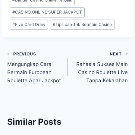
Tags:
#
CASINO ONLINE SUPER JACKPOT
#
Five Card Draw
#
Tips dan Trik Bermain Casino
Post
PREVIOUS
NEXT
Mengungkap Cara
Rahasia Sukses Main
navigation
Bermain European
Casino Roulette Live
Roulette Agar Jackpot
Tanpa Kekalahan
Similar Posts