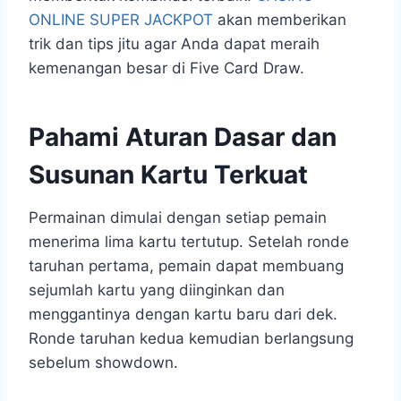
ONLINE SUPER JACKPOT
akan memberikan
trik dan tips jitu agar Anda dapat meraih
kemenangan besar di Five Card Draw.
Pahami Aturan Dasar dan
Susunan Kartu Terkuat
Permainan dimulai dengan setiap pemain
menerima lima kartu tertutup. Setelah ronde
taruhan pertama, pemain dapat membuang
sejumlah kartu yang diinginkan dan
menggantinya dengan kartu baru dari dek.
Ronde taruhan kedua kemudian berlangsung
sebelum showdown.