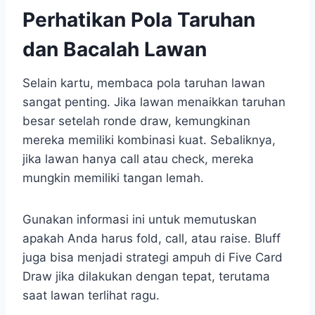
Perhatikan Pola Taruhan
dan Bacalah Lawan
Selain kartu, membaca pola taruhan lawan
sangat penting. Jika lawan menaikkan taruhan
besar setelah ronde draw, kemungkinan
mereka memiliki kombinasi kuat. Sebaliknya,
jika lawan hanya call atau check, mereka
mungkin memiliki tangan lemah.
Gunakan informasi ini untuk memutuskan
apakah Anda harus fold, call, atau raise. Bluff
juga bisa menjadi strategi ampuh di Five Card
Draw jika dilakukan dengan tepat, terutama
saat lawan terlihat ragu.