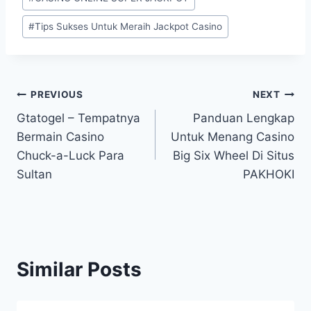
#
Tips Sukses Untuk Meraih Jackpot Casino
Post
PREVIOUS
NEXT
Gtatogel – Tempatnya
Panduan Lengkap
navigation
Bermain Casino
Untuk Menang Casino
Chuck-a-Luck Para
Big Six Wheel Di Situs
Sultan
PAKHOKI
Similar Posts