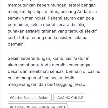
membutuhkan keberuntungan, tetapi dengan
mengikuti tips-tips di atas, peluang Anda bisa
semakin meningkat. Pahami aturan dan pola
permainan, kelola modal secara disiplin,
gunakan strategi taruhan yang terbukti efektif,
serta tetap tenang dan konsisten selama
bermain.
Selain keberuntungan, kombinasi faktor ini
akan membantu Anda meraih kemenangan
besar dan menikmati sensasi bermain di casino
online maupun offline secara lebih
menyenangkan dan bertanggung jawab.
Post
#
Casino Baccarat Deluxe
#
CASINO ONLINE
Tags:
#
CASINO ONLINE SUPER JACKPOT