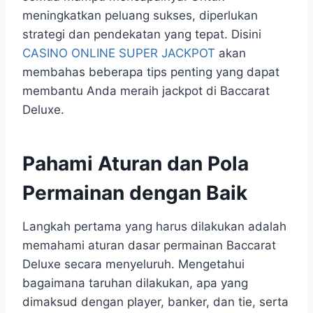
meningkatkan peluang sukses, diperlukan
strategi dan pendekatan yang tepat. Disini
CASINO ONLINE SUPER JACKPOT
akan
membahas beberapa tips penting yang dapat
membantu Anda meraih jackpot di Baccarat
Deluxe.
Pahami Aturan dan Pola
Permainan dengan Baik
Langkah pertama yang harus dilakukan adalah
memahami aturan dasar permainan Baccarat
Deluxe secara menyeluruh. Mengetahui
bagaimana taruhan dilakukan, apa yang
dimaksud dengan player, banker, dan tie, serta