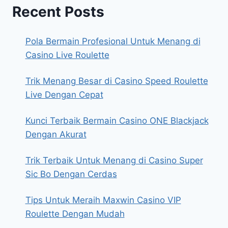
Recent Posts
Pola Bermain Profesional Untuk Menang di
Casino Live Roulette
Trik Menang Besar di Casino Speed Roulette
Live Dengan Cepat
Kunci Terbaik Bermain Casino ONE Blackjack
Dengan Akurat
Trik Terbaik Untuk Menang di Casino Super
Sic Bo Dengan Cerdas
Tips Untuk Meraih Maxwin Casino VIP
Roulette Dengan Mudah