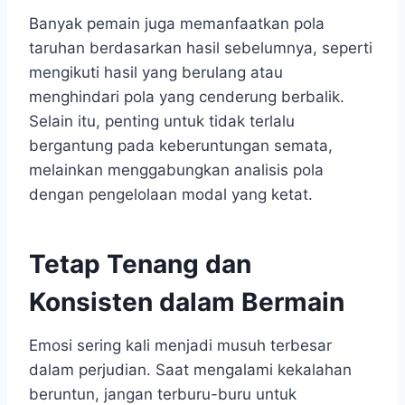
Banyak pemain juga memanfaatkan pola
taruhan berdasarkan hasil sebelumnya, seperti
mengikuti hasil yang berulang atau
menghindari pola yang cenderung berbalik.
Selain itu, penting untuk tidak terlalu
bergantung pada keberuntungan semata,
melainkan menggabungkan analisis pola
dengan pengelolaan modal yang ketat.
Tetap Tenang dan
Konsisten dalam Bermain
Emosi sering kali menjadi musuh terbesar
dalam perjudian. Saat mengalami kekalahan
beruntun, jangan terburu-buru untuk