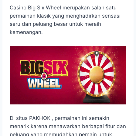
h
a
e
e
k
i
a
c
s
l
y
n
Casino Big Six Wheel merupakan salah satu
t
e
s
e
p
e
permainan klasik yang menghadirkan sensasi
s
b
e
g
e
seru dan peluang besar untuk meraih
A
o
n
r
kemenangan.
p
o
g
a
p
k
e
m
r
Di situs PAKHOKI, permainan ini semakin
menarik karena menawarkan berbagai fitur dan
peluang yang memudahkan pemain untuk