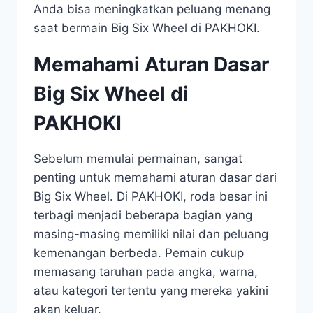
Anda bisa meningkatkan peluang menang
saat bermain Big Six Wheel di PAKHOKI.
Memahami Aturan Dasar
Big Six Wheel di
PAKHOKI
Sebelum memulai permainan, sangat
penting untuk memahami aturan dasar dari
Big Six Wheel. Di PAKHOKI, roda besar ini
terbagi menjadi beberapa bagian yang
masing-masing memiliki nilai dan peluang
kemenangan berbeda. Pemain cukup
memasang taruhan pada angka, warna,
atau kategori tertentu yang mereka yakini
akan keluar.