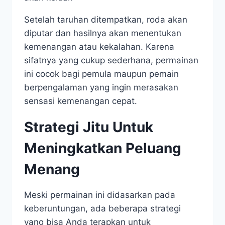
Setelah taruhan ditempatkan, roda akan
diputar dan hasilnya akan menentukan
kemenangan atau kekalahan. Karena
sifatnya yang cukup sederhana, permainan
ini cocok bagi pemula maupun pemain
berpengalaman yang ingin merasakan
sensasi kemenangan cepat.
Strategi Jitu Untuk
Meningkatkan Peluang
Menang
Meski permainan ini didasarkan pada
keberuntungan, ada beberapa strategi
yang bisa Anda terapkan untuk