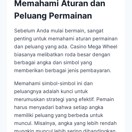
Memahami Aturan dan
Peluang Permainan
Sebelum Anda mulai bermain, sangat
penting untuk memahami aturan permainan
dan peluang yang ada. Casino Mega Wheel
biasanya melibatkan roda besar dengan
berbagai angka dan simbol yang
memberikan berbagai jenis pembayaran.
Memahami simbol-simbol ini dan
peluangnya adalah kunci untuk
merumuskan strategi yang efektif. Pemain
harus menyadari bahwa setiap angka
memiliki peluang yang berbeda untuk
muncul. Misalnya, angka yang lebih rendah
mungkin muncul lebih sering dibandingkan