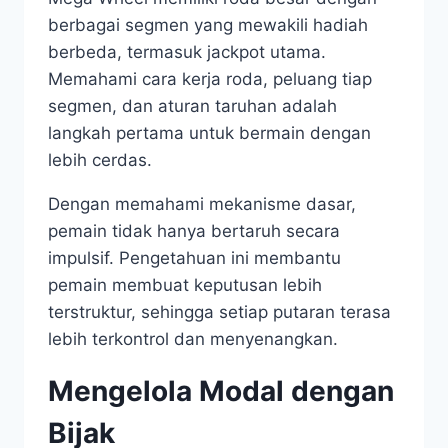
berbagai segmen yang mewakili hadiah
berbeda, termasuk jackpot utama.
Memahami cara kerja roda, peluang tiap
segmen, dan aturan taruhan adalah
langkah pertama untuk bermain dengan
lebih cerdas.
Dengan memahami mekanisme dasar,
pemain tidak hanya bertaruh secara
impulsif. Pengetahuan ini membantu
pemain membuat keputusan lebih
terstruktur, sehingga setiap putaran terasa
lebih terkontrol dan menyenangkan.
Mengelola Modal dengan
Bijak