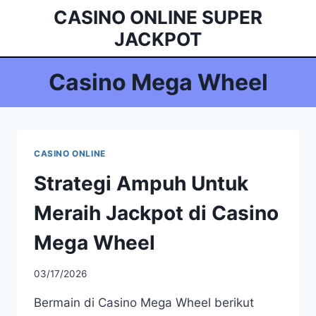
Skip
CASINO ONLINE SUPER
to
JACKPOT
content
Casino Mega Wheel
CASINO ONLINE
Strategi Ampuh Untuk
Meraih Jackpot di Casino
Mega Wheel
03/17/2026
Bermain di Casino Mega Wheel berikut