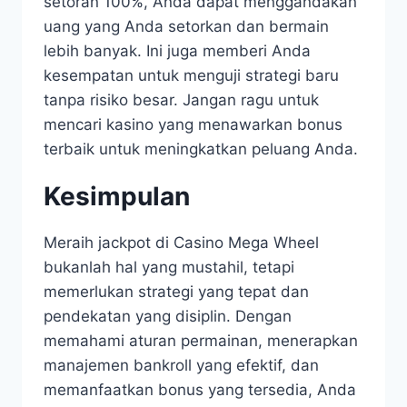
setoran 100%, Anda dapat menggandakan
uang yang Anda setorkan dan bermain
lebih banyak. Ini juga memberi Anda
kesempatan untuk menguji strategi baru
tanpa risiko besar. Jangan ragu untuk
mencari kasino yang menawarkan bonus
terbaik untuk meningkatkan peluang Anda.
Kesimpulan
Meraih jackpot di Casino Mega Wheel
bukanlah hal yang mustahil, tetapi
memerlukan strategi yang tepat dan
pendekatan yang disiplin. Dengan
memahami aturan permainan, menerapkan
manajemen bankroll yang efektif, dan
memanfaatkan bonus yang tersedia, Anda