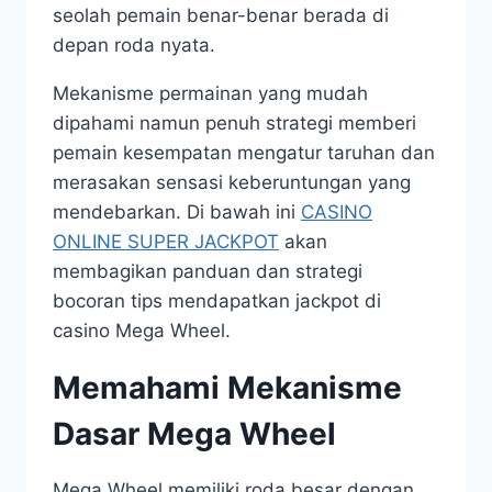
seolah pemain benar-benar berada di
depan roda nyata.
Mekanisme permainan yang mudah
dipahami namun penuh strategi memberi
pemain kesempatan mengatur taruhan dan
merasakan sensasi keberuntungan yang
mendebarkan. Di bawah ini
CASINO
ONLINE SUPER JACKPOT
akan
membagikan panduan dan strategi
bocoran tips mendapatkan jackpot di
casino Mega Wheel.
Memahami Mekanisme
Dasar Mega Wheel
Mega Wheel memiliki roda besar dengan