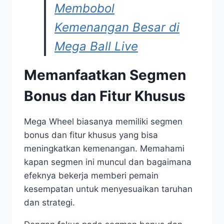
Membobol
Kemenangan Besar di
Mega Ball Live
Memanfaatkan Segmen
Bonus dan Fitur Khusus
Mega Wheel biasanya memiliki segmen
bonus dan fitur khusus yang bisa
meningkatkan kemenangan. Memahami
kapan segmen ini muncul dan bagaimana
efeknya bekerja memberi pemain
kesempatan untuk menyesuaikan taruhan
dan strategi.