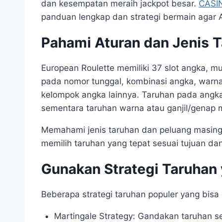
dan kesempatan meraih jackpot besar.
CASI
panduan lengkap dan strategi bermain agar A
Pahami Aturan dan Jenis 
European Roulette memiliki 37 slot angka, m
pada nomor tunggal, kombinasi angka, warna 
kelompok angka lainnya. Taruhan pada angka 
sementara taruhan warna atau ganjil/genap 
Memahami jenis taruhan dan peluang masing
memilih taruhan yang tepat sesuai tujuan d
Gunakan Strategi Taruhan 
Beberapa strategi taruhan populer yang bisa 
Martingale Strategy: Gandakan taruhan s