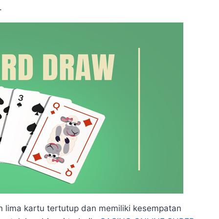
.
n lima kartu tertutup dan memiliki kesempatan