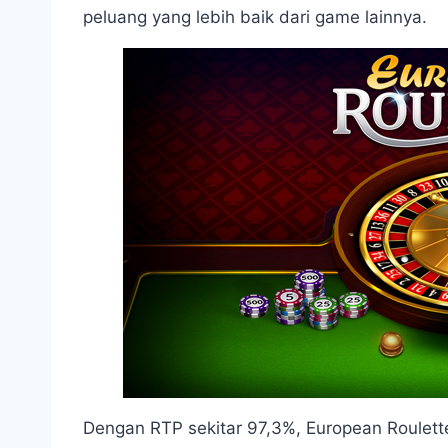
peluang yang lebih baik dari game lainnya.
Dengan RTP sekitar 97,3%, European Roulett