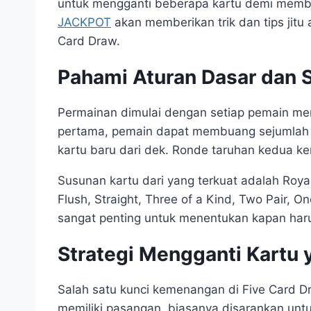
untuk mengganti beberapa kartu demi membe
JACKPOT
akan memberikan trik dan tips jit
Card Draw.
Pahami Aturan Dasar dan 
Permainan dimulai dengan setiap pemain mene
pertama, pemain dapat membuang sejumlah 
kartu baru dari dek. Ronde taruhan kedua 
Susunan kartu dari yang terkuat adalah Royal 
Flush, Straight, Three of a Kind, Two Pair, O
sangat penting untuk menentukan kapan haru
Strategi Mengganti Kartu y
Salah satu kunci kemenangan di Five Card D
memiliki pasangan, biasanya disarankan unt