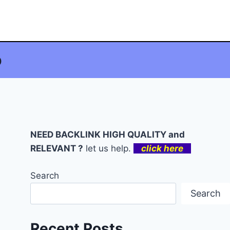
o
NEED BACKLINK HIGH QUALITY and
RELEVANT ?
let us help.
click here
Search
Search
Recent Posts