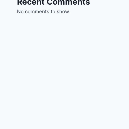
Recent Comments
No comments to show.