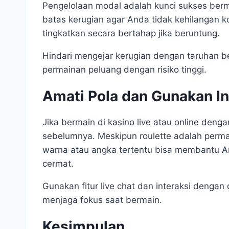
Pengelolaan modal adalah kunci sukses berma
batas kerugian agar Anda tidak kehilangan ko
tingkatkan secara bertahap jika beruntung.
Hindari mengejar kerugian dengan taruhan bes
permainan peluang dengan risiko tinggi.
Amati Pola dan Gunakan In
Jika bermain di kasino live atau online dengan
sebelumnya. Meskipun roulette adalah perma
warna atau angka tertentu bisa membantu A
cermat.
Gunakan fitur live chat dan interaksi denga
menjaga fokus saat bermain.
Kesimpulan